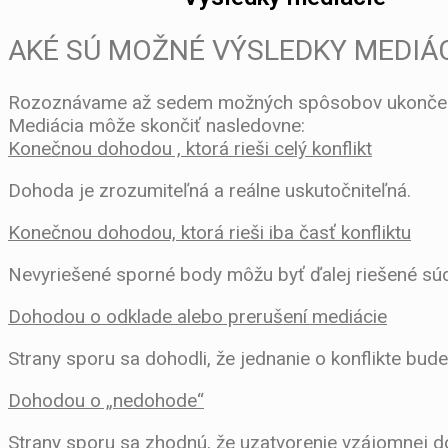
AKÉ SÚ MOŽNÉ VÝSLEDKY MEDIÁC
Rozoznávame až sedem možných spôsobov ukončenia me
Mediácia môže skončiť nasledovne:
Konečnou dohodou , ktorá rieši celý konflikt
Dohoda je zrozumiteľná a reálne uskutočniteľná.
Konečnou dohodou, ktorá rieši iba časť konfliktu
Nevyriešené sporné body môžu byť ďalej riešené súd
Dohodou o odklade alebo prerušení mediácie
Strany sporu sa dohodli, že jednanie o konflikte bu
Dohodou o „nedohode“
Strany sporu sa zhodnú, že uzatvorenie vzájomnej d