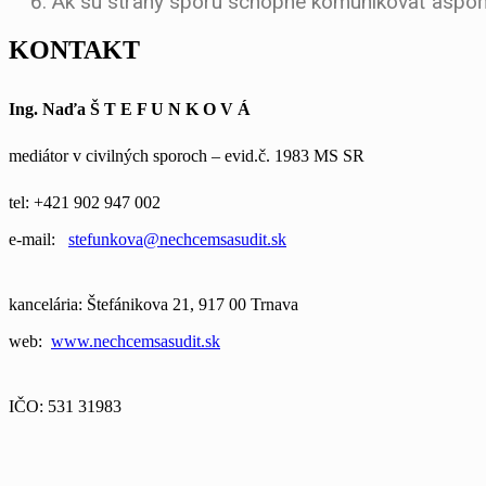
Ak sú strany sporu schopné komunikovať aspoň 
KONTAKT
Ing. Naďa
Š T E F U N K O V Á
mediátor v civilných sporoch – evid.č. 1983 MS SR
tel:
+421 902 947 002
e-mail:
stefunkova@nechcemsasudit.sk
kancelária:
Štefánikova 21, 917 00 Trnava
web:
www.nechcemsasudit.sk
IČO: 531 31983