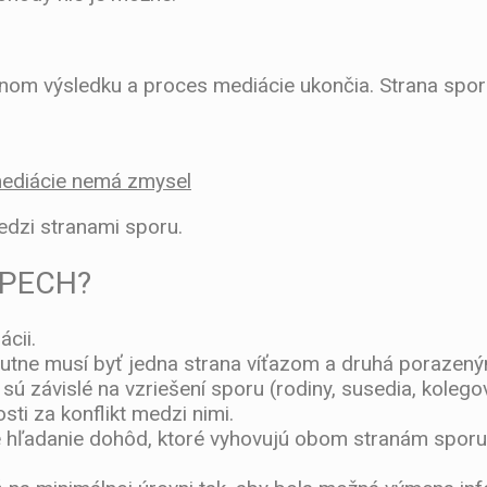
om výsledku a proces mediácie ukončia. Strana sporu
mediácie nemá zmysel
edzi stranami sporu.
SPECH?
cii.
nutne musí byť jedna strana víťazom a druhá porazený
 závislé na vzriešení sporu (rodiny, susedia, kolegovia
ti za konflikt medzi nimi.
e hľadanie dohôd, ktoré vyhovujú obom stranám sporu.