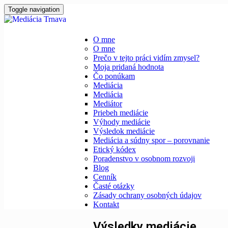
Toggle navigation
O mne
O mne
Prečo v tejto práci vidím zmysel?
Moja pridaná hodnota
Čo ponúkam
Mediácia
Mediácia
Mediátor
Priebeh mediácie
Výhody mediácie
Výsledok mediácie
Mediácia a súdny spor – porovnanie
Etický kódex
Poradenstvo v osobnom rozvoji
Blog
Cenník
Časté otázky
Zásady ochrany osobných údajov
Kontakt
Výsledky mediácie