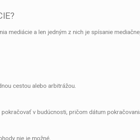
IE?
diácie a len jedným z nich je spísanie mediačnej do
nou cestou alebo arbitrážou.
de pokračovať v budúcnosti, pričom dátum pokračovani
ohody nie je možné.